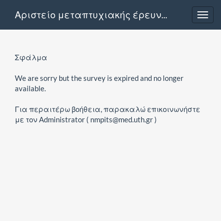
Αριστείο μεταπτυχιακής έρευνας Καθηγητού Ε. Ευαγγέλου (2025)
Toggl
navig
Σφάλμα
We are sorry but the survey is expired and no longer
available.
Για περαιτέρω βοήθεια, παρακαλώ επικοινωνήστε
με τον Administrator ( nmpits@med.uth.gr )